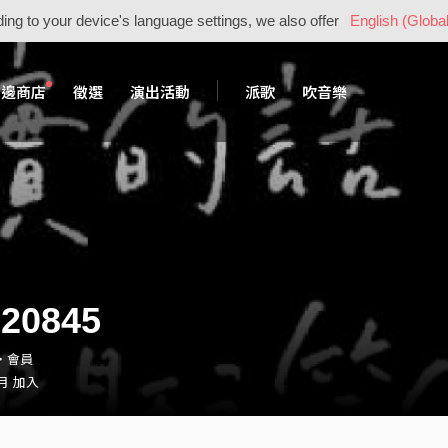
ing to your device's language settings, we also offer
English (Global
周邊商店
徵選
演出活動
派歌
吹音樂
120845
45・會員
 月 加入