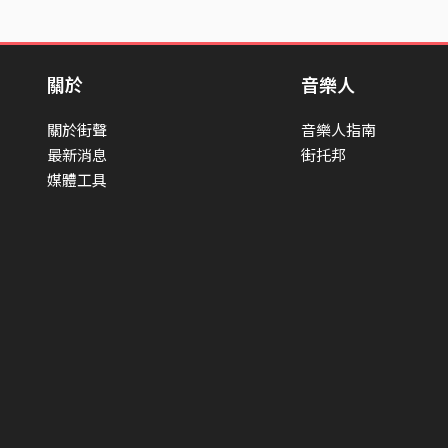
關於
音樂人
關於街聲
音樂人指南
最新消息
街托邦
媒體工具