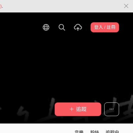
)
.
登入 / 註冊
＋ 追蹤
音樂
粉絲
追蹤中