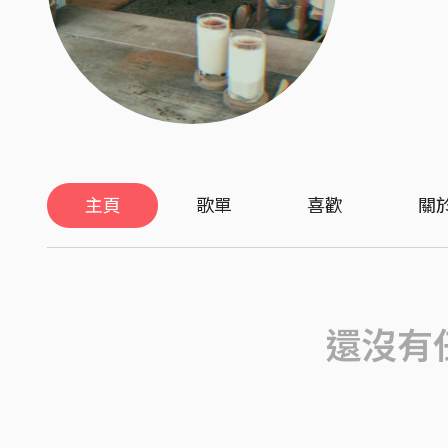
主頁
歌單
喜歡
關
還沒有