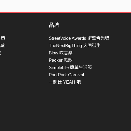
品牌
政策
StreetVoice Awards 街聲音樂獎
措施
TheNextBigThing 大團誕生
款
Blow 吹音樂
Packer 派歌
SimpleLife 簡單生活節
ParkPark Carnival
一起比 YEAH 吧