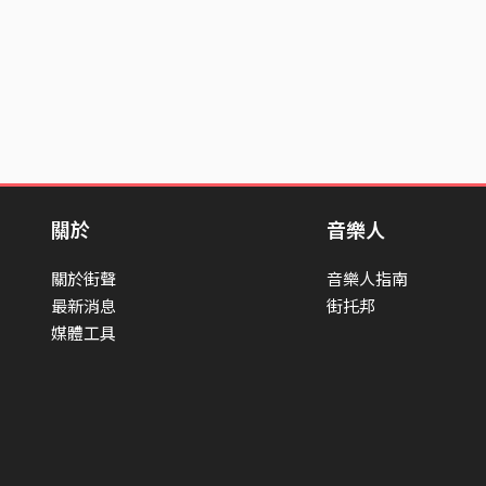
關於
音樂人
關於街聲
音樂人指南
最新消息
街托邦
媒體工具