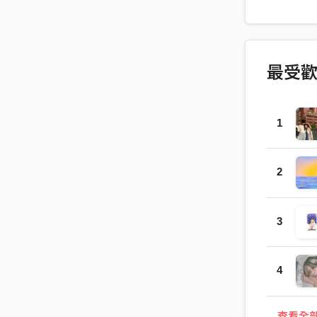
Lyricist & 
Lu Produc
EG & Bass
最受
1
2
3
4
…查看全