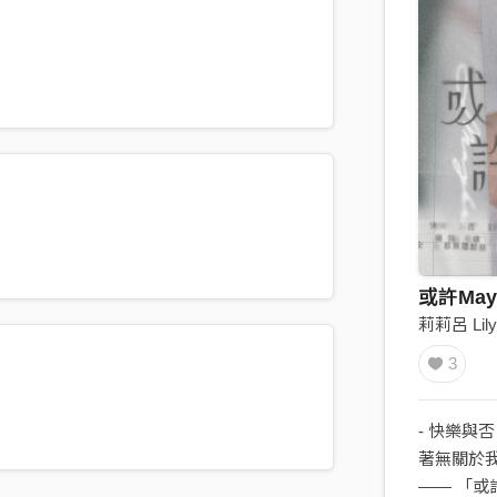
或許May
莉莉呂 Lily
3
- 快樂與否
著無關於
—— 「