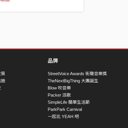
品牌
政策
StreetVoice Awards 街聲音樂獎
措施
TheNextBigThing 大團誕生
款
Blow 吹音樂
Packer 派歌
SimpleLife 簡單生活節
ParkPark Carnival
一起比 YEAH 吧