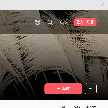
)
.
登入 / 註冊
＋ 追蹤
音樂
粉絲
追蹤中