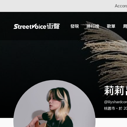
Accord
發現
排行榜
歌單
莉莉呂
@lilyshardc
桃園市・於 201