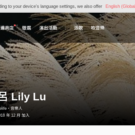
ing to your device's language settings, we also offer
English (Global
周邊商店
徵選
演出活動
派歌
吹音樂
 Lily Lu
orelife・音樂人
8 年 12 月 加入