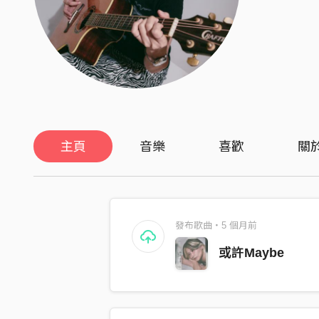
主頁
音樂
喜歡
關
發布歌曲・5 個月前
或許Maybe