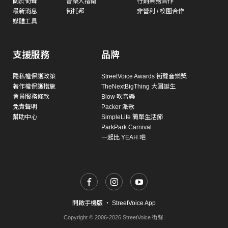
關於街聲
音樂人指南
行銷業務合作
最新消息
街托邦
非營利 / 校園合作
媒體工具
支援服務
品牌
隱私權保護政策
StreetVoice Awards 街聲音樂獎
著作權保護措施
TheNextBigThing 大團誕生
會員服務條款
Blow 吹音樂
免責聲明
Packer 派歌
幫助中心
SimpleLife 簡單生活節
ParkPark Carnival
一起比 YEAH 吧
開啟手機版
・
StreetVoice App
Copyright © 2006-2026 StreetVoice 街聲.