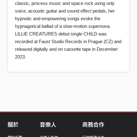
classic, process music and space rock using only
voice, acoustic guitar and sound effect pedals, her
hypnotic and empowering songs evoke the
hypnagorical ballad of a slow-motion supernova.
LILLIE CREATURES debut single CHILD was
recorded at Faust Studio Records in Prague (CZ) and
released digitally and on cassette tape in December
2023.
關於
音樂人
商務合作