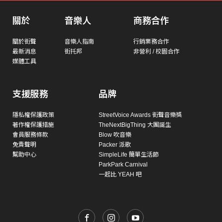
關於
音樂人
商務合作
關於街聲
音樂人指南
行銷業務合作
最新消息
街托邦
非營利 / 校園合作
媒體工具
支援服務
品牌
隱私權保護政策
StreetVoice Awards 街聲音樂獎
著作權保護措施
TheNextBigThing 大團誕生
會員服務條款
Blow 吹音樂
免責聲明
Packer 派歌
幫助中心
SimpleLife 簡單生活節
ParkPark Carnival
一起比 YEAH 吧