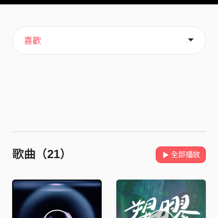
主頁
音樂
關於
喜歡
歌曲（21）
全部播放