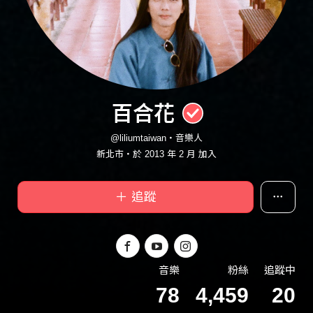
百合花
@liliumtaiwan・音樂人
新北市・於 2013 年 2 月 加入
＋ 追蹤
音樂
粉絲
追蹤中
78
4,459
20