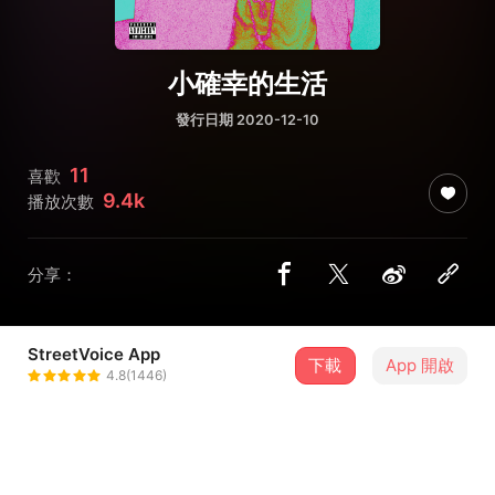
小確幸的生活
發行日期 2020-12-10
11
喜歡
9.4k
播放次數
分享：
StreetVoice App
下載
App 開啟
湯捷
4.8(1446)
＋ 追蹤
@lil_happy_lif3