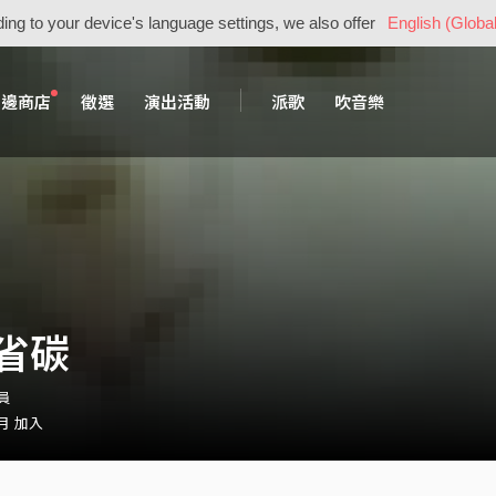
ing to your device's language settings, we also offer
English (Global
周邊商店
徵選
演出活動
派歌
吹音樂
省碳
會員
 月 加入