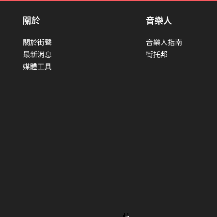
關於
音樂人
關於街聲
音樂人指南
最新消息
街托邦
媒體工具