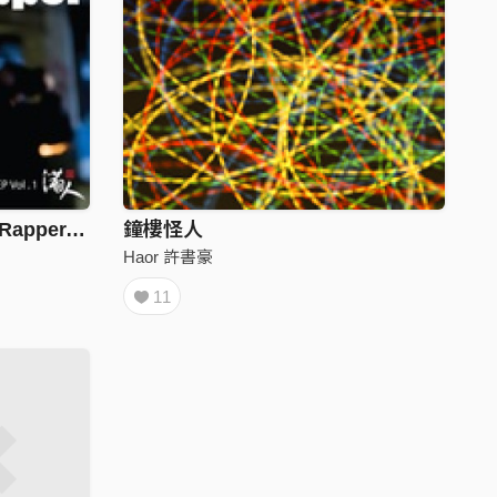
(國) AP 滿人 - Rapper 的 Rapper. 09' New Single. MV Coming Soon 萬眾矚目
鐘樓怪人
Haor 許書豪
11