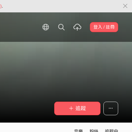
)
.
登入 / 註冊
＋ 追蹤
音樂
粉絲
追蹤中