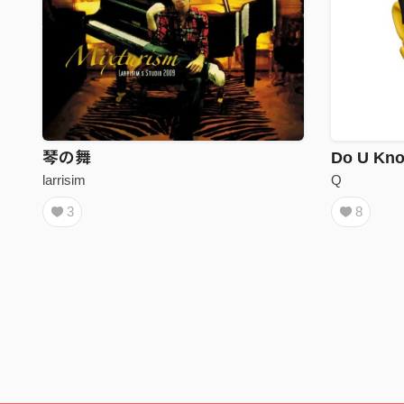
琴の舞
Do U Kn
larrisim
Q
3
8