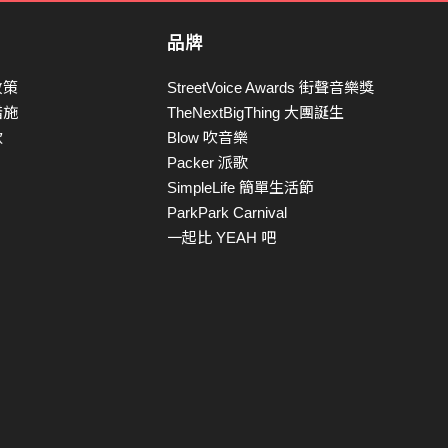
品牌
政策
StreetVoice Awards 街聲音樂獎
措施
TheNextBigThing 大團誕生
款
Blow 吹音樂
Packer 派歌
SimpleLife 簡單生活節
ParkPark Carnival
一起比 YEAH 吧