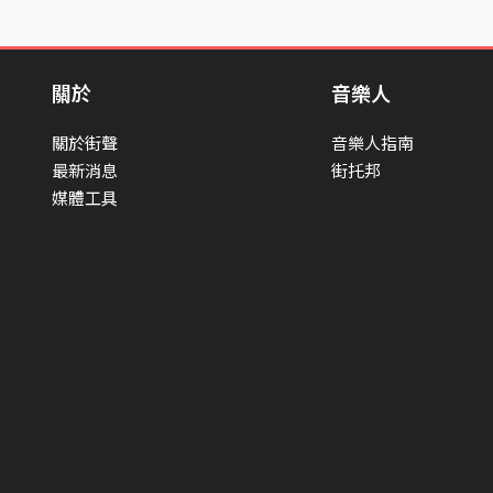
關於
音樂人
關於街聲
音樂人指南
最新消息
街托邦
媒體工具