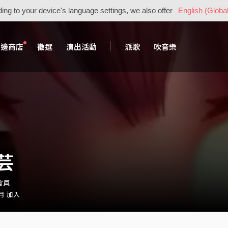
ing to your device's language settings, we also offer
English (Global
周邊商店
徵選
演出活動
派歌
吹音樂
芸
・會員
 月 加入