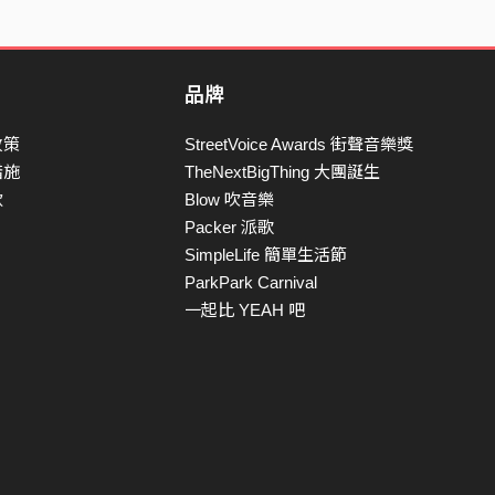
品牌
政策
StreetVoice Awards 街聲音樂獎
措施
TheNextBigThing 大團誕生
款
Blow 吹音樂
Packer 派歌
SimpleLife 簡單生活節
ParkPark Carnival
一起比 YEAH 吧