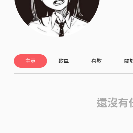
主頁
歌單
喜歡
關
還沒有