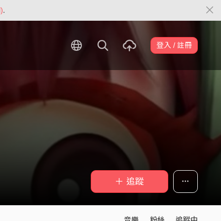
)
.
登入 / 註冊
＋ 追蹤
音樂
粉絲
追蹤中