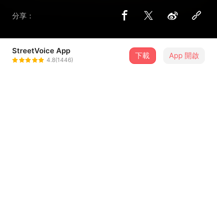
分享：
StreetVoice App
下載
App 開啟
力齊 Lichi
4.8(1446)
＋ 追蹤
@lichichenmusic
歌詞
我從夢裡醒來
試著去品嚐 Michelle歌中的無奈
我從夢裡醒來
是不是這一切愛
也只能是空白
...查看更多
我想要的 和一個人相愛