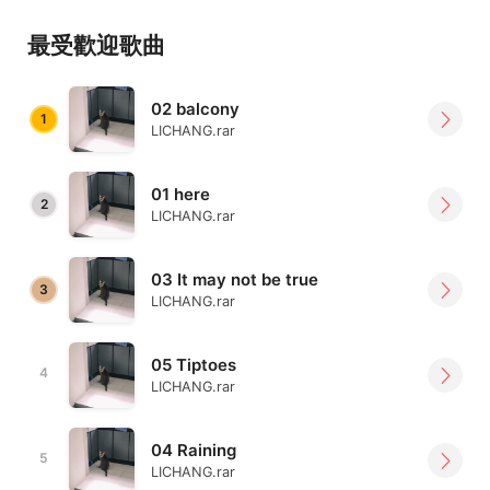
最受歡迎歌曲
02 balcony
1
LICHANG.rar
01 here
2
LICHANG.rar
03 It may not be true
3
LICHANG.rar
05 Tiptoes
4
LICHANG.rar
04 Raining
5
LICHANG.rar