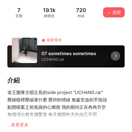
7
19.1k
720
＋ 追蹤
音樂
總播放
粉絲
最新發布
07 sometimes sometimes
LICHANG.rar
介紹
老王樂隊主唱立長的side project "LICHANG.rar"
壓縮檔裡壓縮著什麼 壓抑的情緒 無處安放的手指頭
點開檔案之前焦躁的心燃燒 我的期待正在冉冉升空
每場演出都充滿驚喜 每天都跟昨天的自己不同
浮浮沈沈 起起落落
...查看更多