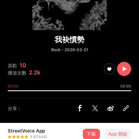
我袂慣勢
Rock
・2026-03-21
10
喜歡
2.2k
播放次數
00:00
00:00
分享：
StreetVoice App
下載
App 開啟
月光卒 Dieing Moonlight
4.8(1446)