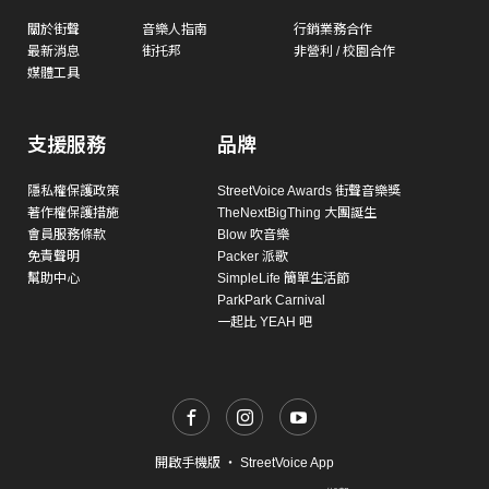
關於街聲
音樂人指南
行銷業務合作
最新消息
街托邦
非營利 / 校園合作
媒體工具
支援服務
品牌
隱私權保護政策
StreetVoice Awards 街聲音樂獎
著作權保護措施
TheNextBigThing 大團誕生
會員服務條款
Blow 吹音樂
免責聲明
Packer 派歌
幫助中心
SimpleLife 簡單生活節
ParkPark Carnival
一起比 YEAH 吧
開啟手機版
・
StreetVoice App