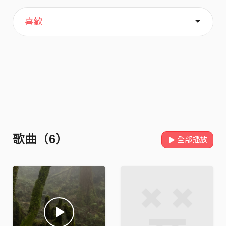
主頁
關於
喜歡
歌曲（6）
全部播放