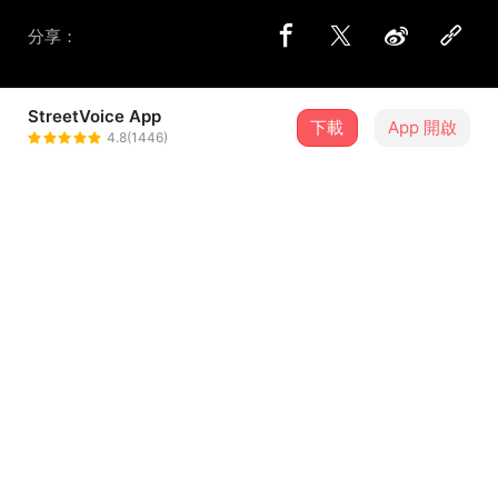
分享：
StreetVoice App
下載
App 開啟
AlineWu
4.8(1446)
＋ 追蹤
@leo831214g
歌詞
說 重複說著一樣的答案
你想改變
一樣的呼吸 一樣的透明 一樣的心跳
一樣的你
...查看更多
看 看看你有多麼的醜陋