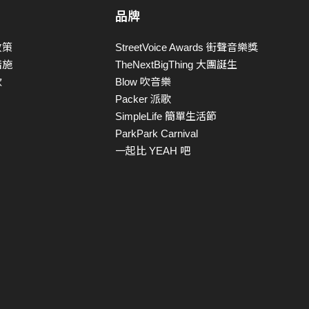
品牌
政策
StreetVoice Awards 街聲音樂獎
措施
TheNextBigThing 大團誕生
款
Blow 吹音樂
Packer 派歌
SimpleLife 簡單生活節
ParkPark Carnival
一起比 YEAH 吧