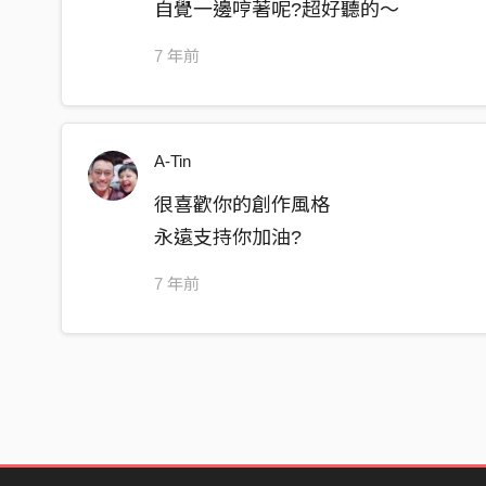
自覺一邊哼著呢?超好聽的～
7 年前
A-Tin
很喜歡你的創作風格
永遠支持你加油?
7 年前