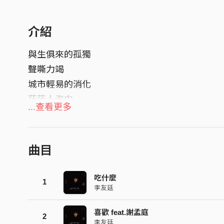
介紹
與生俱來的孤獨
聲嘶力竭
城市輕易的消化
茫茫人海中
...查看更多
該怎麼證明自己值得存在
曲目
吃什麼
1
李友廷
喜歡 feat.謝孟庭
2
李友廷