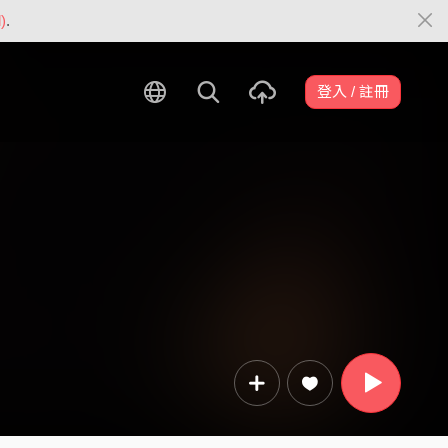
)
.
登入 / 註冊