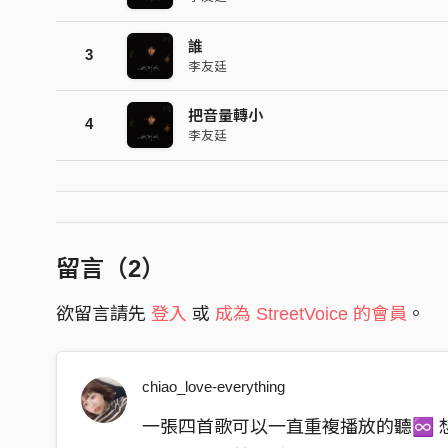
誰
3
李友廷
把音量轉小
4
李友廷
留言（
2
）
欲留言請先
登入
或
成為 StreetVoice 的會員
。
chiao_love-everything
一張四首歌可以一直重複播放的聽♾ 