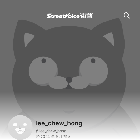
lee_chew_hong
@lee_chew_hong
於 2024 年 9 月 加入