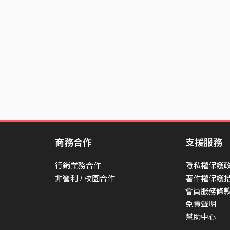
請回應我呼喚吧
我想你要離開了
遺憾沒能替你豢養乾癟的生活
遺憾沒能替你遮風擋雨啊
遺憾沒能毅然決然的跟著啊
終究你離開了
我還沒能成為溫柔的大人啊
我還沒能離開有你的歸處
商務合作
支援服務
沒能面對所有失落失望與孤獨
行銷業務合作
隱私權保護
你聽著嗎
非營利 / 校園合作
著作權保護
你看著吧
會員服務條
你在這嗎
免責聲明
幫助中心
你看著嗎