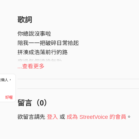
歌詞
你總說沒事啦
陪我一一把破碎日常拾起
拼湊成浩蕩前行的路
度過每個徬徨無助
...查看更多
你總說很好啊
音樂人，
既然已掙扎數千百回
！
何不就全都拋棄了吧
好喔
留言（
0
）
何不就全部都給你吧
欲留言請先
登入
或
成為 StreetVoice 的會員
。
你聽著嗎
你看著吧
你在這嗎