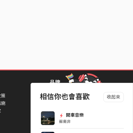
品牌
相信你也會喜歡
政策
StreetVoice Awards 街聲音樂獎
收起來
措施
TheNextBigThing 大團誕生
款
Blow 吹音樂
開車音樂
Packer 派歌
蘇裔非
SimpleLife 簡單生活節
ParkPark Carnival