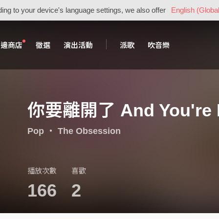
ing to your device's language settings, we also offer
English (Global
周邊商店
徵選
演出活動
派歌
吹音樂
你要離開了 And You're L
Pop
・
The Obsession
播放次數
喜歡
166
2