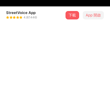
StreetVoice App
下載
App 開啟
小賴 Laiyiting
4.8(1446)
＋ 追蹤
@laiyiting
介紹
這首歌獻給一位我曾經課輔過的女孩。
她教我什麼是勇敢，
教我即使生命裡有很多傷痛困難的事，也不要放棄喜歡人、
對她好。
...查看更多
詳細的故事，寫在我的論文裡第四章<那女孩教我的事>。
歌詞
那年大一，我什麼都不懂，念社工系讓我有想做服務的動