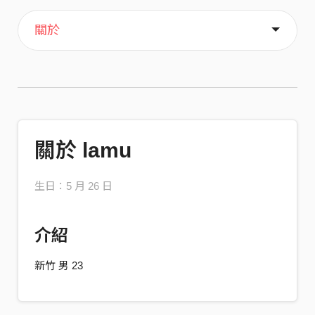
主頁
歌單
喜歡
關於
關於 lamu
生日：5 月 26 日
介紹
新竹 男 23