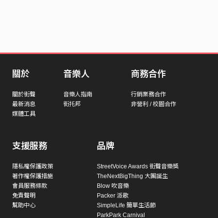
關於
音樂人
商務合作
關於街聲
音樂人指南
行銷業務合作
最新消息
街托邦
非營利 / 校園合作
媒體工具
支援服務
品牌
隱私權保護政策
StreetVoice Awards 街聲音樂獎
著作權保護措施
TheNextBigThing 大團誕生
會員服務條款
Blow 吹音樂
免責聲明
Packer 派歌
幫助中心
SimpleLife 簡單生活節
ParkPark Carnival