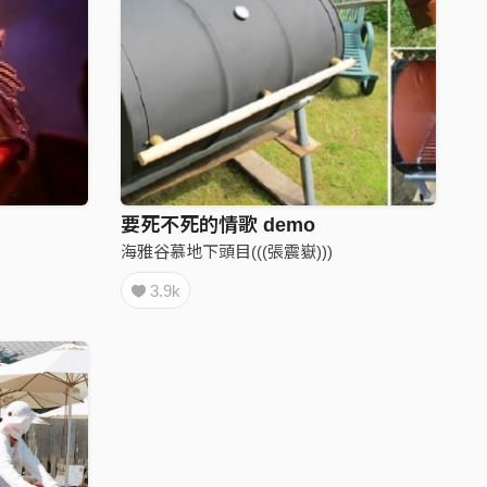
要死不死的情歌 demo
海雅谷慕地下頭目(((張震嶽)))
3.9k