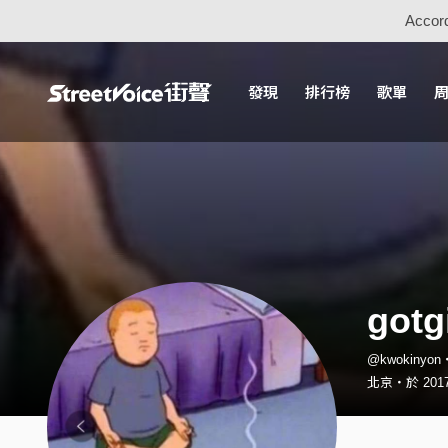
Accord
發現
排行榜
歌單
gotg
@kwokinyo
北京・於 2017