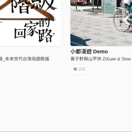
小都漫遊 Demo
級_未來世代台灣母語歌謠
黃子軒與山平快 ZiXuan & Slow T
205