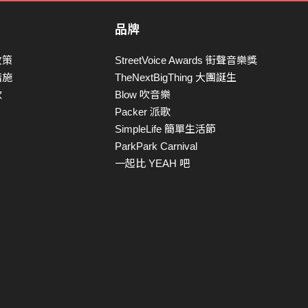
品牌
政策
StreetVoice Awards 街聲音樂獎
措施
TheNextBigThing 大團誕生
款
Blow 吹音樂
Packer 派歌
SimpleLife 簡單生活節
ParkPark Carnival
一起比 YEAH 吧