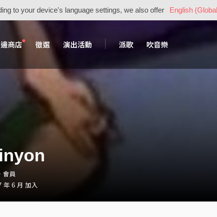
ing to your device's language settings, we also offer
English (Global
周邊商店
徵選
演出活動
派歌
吹音樂
inyon
n・會員
 年 6 月 加入