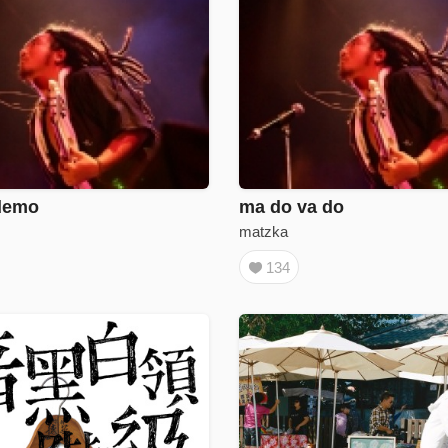
emo
ma do va do
matzka
134