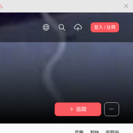
)
.
登入 / 註冊
＋ 追蹤
音樂
粉絲
追蹤中