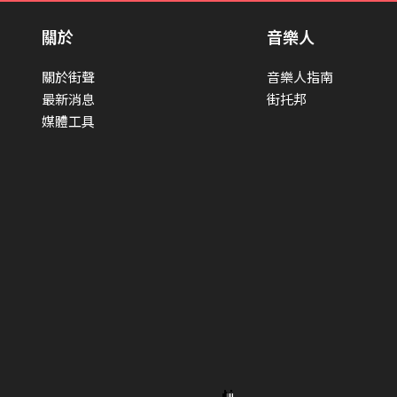
關於
音樂人
關於街聲
音樂人指南
最新消息
街托邦
媒體工具