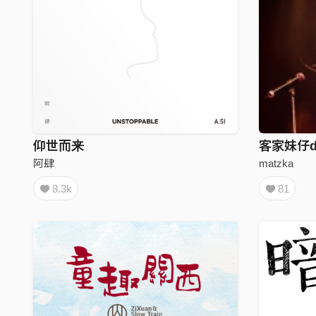
仰世而来
客家妹仔d
阿肆
matzka
8.3k
81