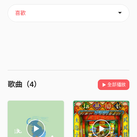
主頁
歌單
關於
喜歡
歌曲（4）
全部播放