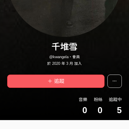
千堆雪
@kwangela・會員
於 2020 年 3 月 加入
＋ 追蹤
音樂
粉絲
追蹤中
0
0
5