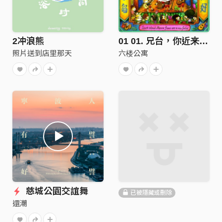
2冲浪熊
01 01. 兄台，你近来好吗？ Brother, How Are You_
照片送到店里那天
六楼公寓
慈城公園交誼舞
已被隱藏或刪除
還潮