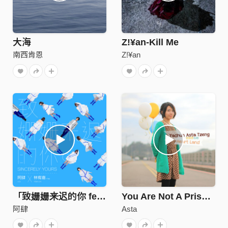
大海
Z!¥an-Kill Me
南西肯恩
Z!¥an
「致姗姗来迟的你 feat. YOGA」
You Are Not A Prisoner 你不是在囚房裡
阿肆
Asta