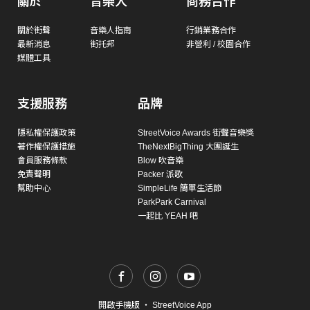
關於
音樂人
商務合作
關於街聲
音樂人指南
行銷業務合作
最新消息
街托邦
非營利 / 校園合作
媒體工具
支援服務
品牌
隱私權保護政策
StreetVoice Awards 街聲音樂獎
著作權保護措施
TheNextBigThing 大團誕生
會員服務條款
Blow 吹音樂
免責聲明
Packer 派歌
幫助中心
SimpleLife 簡單生活節
ParkPark Carnival
一起比 YEAH 吧
開啟手機版
・
StreetVoice App