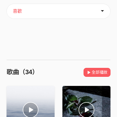
主頁
歌單
關於
喜歡
歌曲（34）
全部播放