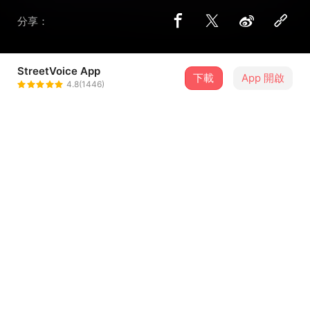
分享：
StreetVoice App
下載
App 開啟
Quanzo
4.8(1446)
＋ 追蹤
@kuanurboi
8 月
2026年濱海搖滾音樂祭-8/16
16
13:10．臺中市・MITSUI OUTLET PARK 台中港
介紹
我需要你。
我需要你。