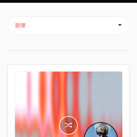
主頁
音樂
喜歡
關於
歌單