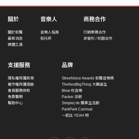
關於
音樂人
商務合作
關於街聲
音樂人指南
行銷業務合作
最新消息
街托邦
非營利 / 校園合作
媒體工具
支援服務
品牌
隱私權保護政策
StreetVoice Awards 街聲音樂獎
著作權保護措施
TheNextBigThing 大團誕生
會員服務條款
Blow 吹音樂
免責聲明
Packer 派歌
幫助中心
SimpleLife 簡單生活節
ParkPark Carnival
一起比 YEAH 吧