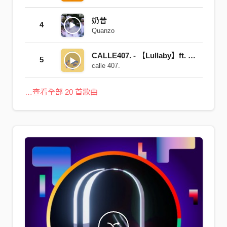
奶昔
4
Quanzo
CALLE407. - 【Lullaby】ft. Gaston (with Quanzo)
5
calle 407.
…查看全部 20 首歌曲