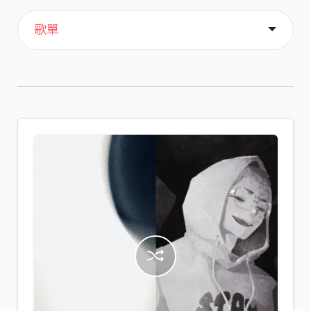
主頁
喜歡
關於
歌單