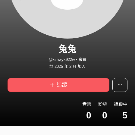
兔兔
@kshwyk922w・會員
於 2025 年 2 月 加入
＋ 追蹤
音樂
粉絲
追蹤中
0
0
5