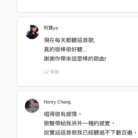
我會閉嘴
不要想念
收起貪婪忘記自己幼稚的可悲
阿寶ya
週旋在你們之間
現在每天都聽這首歌,
我也無所謂
真的很棒很好聽...
週間我任性妄為
謝謝你帶來這麼棒的歌曲!
週末忘了你是誰
再見
12 年前
我會閉嘴
不要想念
Henry Chang
回歸單身對我們的交集啞口無言
週旋在你們之間
唱得很有感情，
我也無所謂
歌聲帶給我另外一種的感覺，
因為無法拒絕
說實話這首歌我已經聽過不下數百遍