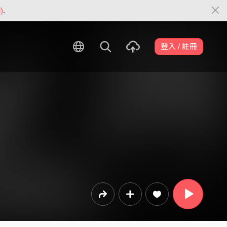
)
.
登入 / 註冊