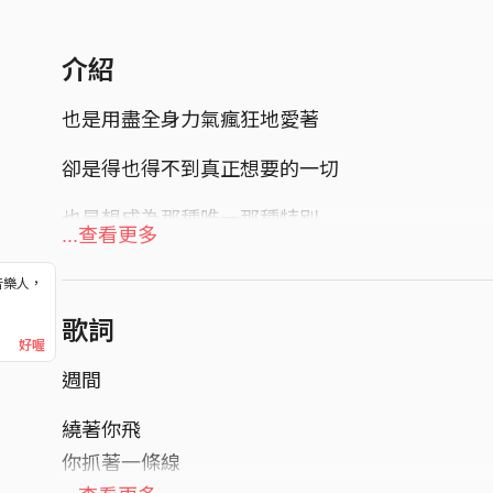
介紹
也是用盡全身力氣瘋狂地愛著
卻是得也得不到真正想要的一切
也是想成為那種唯一那種特別
...查看更多
卻是什麼也不能說出口只能閉嘴
音樂人，
！
當什麼都不能夠在乎的時候
歌詞
好喔
還有什麼是真的重要的
週間
每週七天我在週五離開在週一回來
繞著你飛
你抓著一條線
你分割你的時間我也如此這般