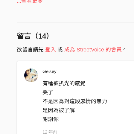
決定我距離你的範圍
...查看更多
然後一起的時候一起
你要我遠 就遠
不能 反對
分開的時候分開
分割時間
開始時我只在週間開心
留言（
14
）
生活讓你支配
後來已經忘記了開心不開心
欲留言請先
登入
或
成為 StreetVoice 的會員
。
一週七天我活在週間
交接瞬間 再見
所以
我們的生活從沒交疊
Gelsey
再見
我會閉嘴
有種被扒光的感覺
不要想念
哭了
只要不被發現就沒有誰錯誰對
不是因為對這段感情的無力
週旋在你們之間
是因為被了解
我也無所謂
謝謝你
從我視角看去一切還是很美
12 年前