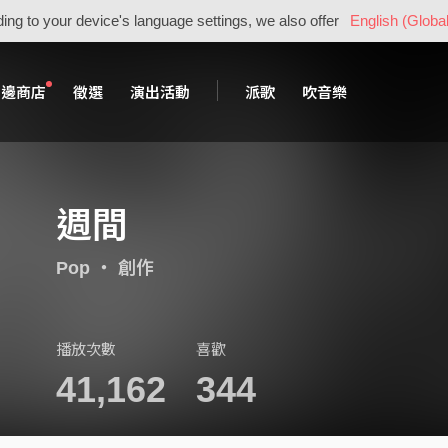
ing to your device's language settings, we also offer
English (Global
周邊商店
徵選
演出活動
派歌
吹音樂
週間
Pop
・
創作
播放次數
喜歡
41,162
344