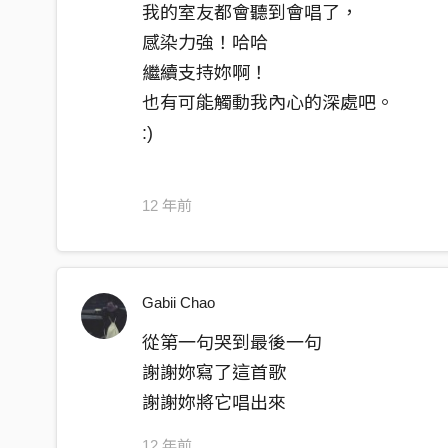
我的室友都會聽到會唱了，
我會閉嘴
感染力強！哈哈
不要想念
繼續支持妳啊！
平衡原點不往前進也不向後退
也有可能觸動我內心的深處吧。
週旋在你們之間
:)
我也無所謂
週間我任性妄為
週末忘了你是誰
12 年前
再見
Gabii Chao
從第一句哭到最後一句
謝謝妳寫了這首歌
謝謝妳將它唱出來
12 年前