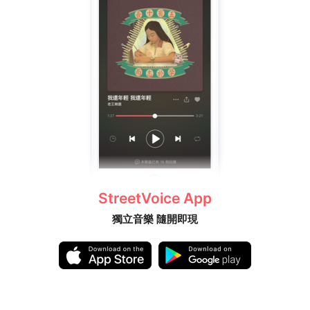
StreetVoice App
獨立音樂 隨開即現