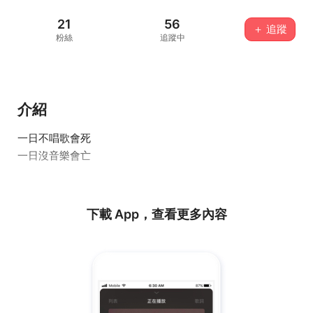
21
56
＋ 追蹤
粉絲
追蹤中
介紹
一日不唱歌會死
一日沒音樂會亡
下載 App，查看更多內容