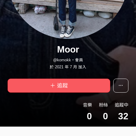
Moor
@komokk・會員
於 2021 年 7 月 加入
＋ 追蹤
音樂
粉絲
追蹤中
0
0
32