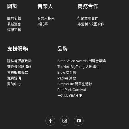
關於
音樂人
商務合作
關於街聲
音樂人指南
行銷業務合作
最新消息
街托邦
非營利 / 校園合作
媒體工具
支援服務
品牌
隱私權保護政策
StreetVoice Awards 街聲音樂獎
著作權保護措施
TheNextBigThing 大團誕生
會員服務條款
Blow 吹音樂
免責聲明
Packer 派歌
幫助中心
SimpleLife 簡單生活節
ParkPark Carnival
一起比 YEAH 吧