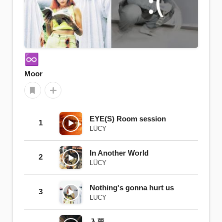
♾️
Moor
EYE(S) Room session
1
LÜCY
In Another World
2
LÜCY
Nothing's gonna hurt us
3
LÜCY
入夢