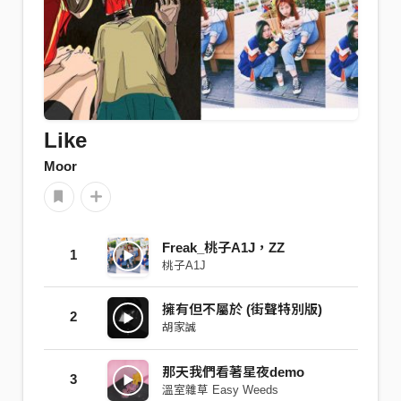
Like
Moor
Freak_桃子A1J，ZZ
1
桃子A1J
擁有但不屬於 (街聲特別版)
2
胡家誠
那天我們看著星夜demo
3
溫室雜草 Easy Weeds