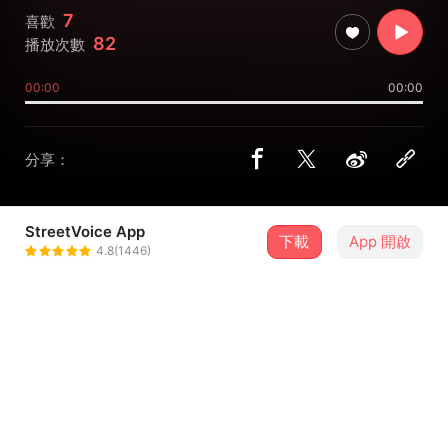
7
喜歡
82
播放次數
00:00
00:00
分享：
StreetVoice App
下載
App 開啟
LIU KOI
4.8(1446)
＋ 追蹤
@koidz
介紹
詞/曲/編曲/混音/母帶：LIU KOI