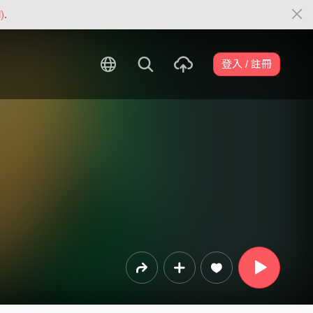
)
.
登入 / 註冊