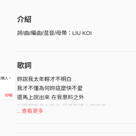
介紹
詞/曲/編曲/混音/母帶：LIU KOI
歌詞
妳說我太年輕才不明白
音樂人，
！
我才不懂為何妳這麼快不愛
好喔
還馬上說出來 在我意料之外
記得那晚是九點半 我差點撞上電線桿
...查看更多
我轉頭敲碎
敲碎所有期待