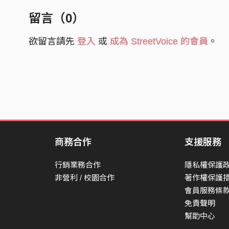
回憶都變成碎片飛起來
留言（
0
）
妳的話像是冰雹重重砸在
我對妳完全的依賴
欲留言請先
登入
或
成為 StreetVoice 的會員
。
一點不剩的崩壞
請妳收回妳的溫柔 我無法承受
I'm sober now I'm sober now
拜託不要任何問候 我怎麼能夠
像妳一樣成熟 像妳一樣成熟
妳說我們要的愛情並不一樣
商務合作
支援服務
還對我這麼好妳讓我多迷惘
行銷業務合作
隱私權保護
別像是妳還在乎我 會讓我迷失方向
非營利 / 校園合作
著作權保護
該往哪走 妳把我的視線拿走
會員服務條
免責聲明
我轉頭敲碎
幫助中心
敲碎所有期待