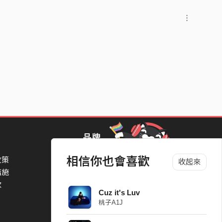
品牌
相信你也會喜歡
政策
StreetVoice Awards 街聲音樂獎
收起來
措施
TheNextBigThing 大團誕生
款
Blow 吹音樂
Cuz it's Luv
Packer 派歌
桃子A1J
SimpleLife 簡單生活節
ParkPark Carnival