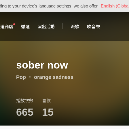
ing to your device's language settings, we also offer
English (Global
周邊商店
徵選
演出活動
派歌
吹音樂
sober now
Pop
・
orange sadness
播放次數
喜歡
665
15