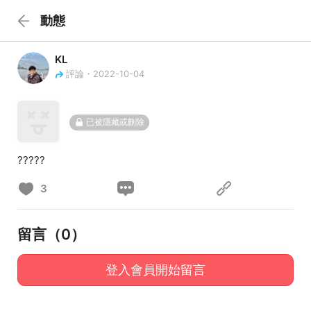
動態
KL
評論・2022-10-04
已被隱藏或刪除
?????
3
留言（
0
）
登入會員開始留言