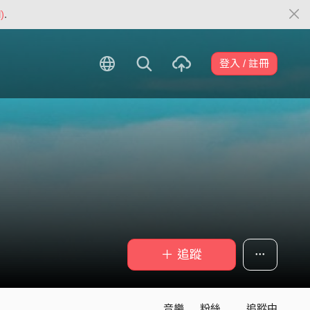
)
.
登入 / 註冊
＋ 追蹤
音樂
粉絲
追蹤中