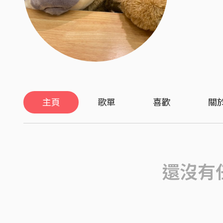
主頁
歌單
喜歡
關
還沒有