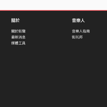
關於
音樂人
關於街聲
音樂人指南
最新消息
街托邦
媒體工具