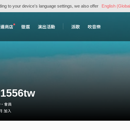
ing to your device's language settings, we also offer
English (Global
周邊商店
徵選
演出活動
派歌
吹音樂
1556tw
tw・會員
 月 加入