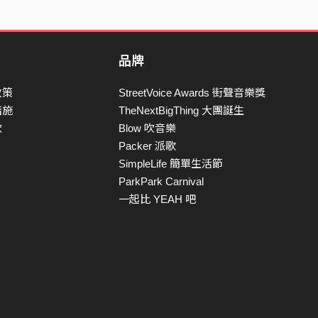
品牌
政策
StreetVoice Awards 街聲音樂獎
措施
TheNextBigThing 大團誕生
款
Blow 吹音樂
Packer 派歌
SimpleLife 簡單生活節
ParkPark Carnival
一起比 YEAH 吧