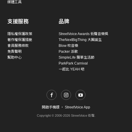
媒體工具
支援服務
品牌
隱私權保護政策
StreetVoice Awards 街聲音樂獎
著作權保護措施
TheNextBigThing 大團誕生
會員服務條款
Blow 吹音樂
免責聲明
Packer 派歌
幫助中心
SimpleLife 簡單生活節
ParkPark Carnival
一起比 YEAH 吧
開啟手機版
・
StreetVoice App
Copyright © 2006-2026 StreetVoice 街聲.