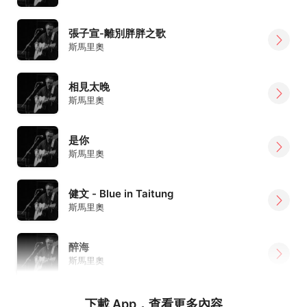
張子宣-離別胖胖之歌
斯馬里奧
相見太晚
斯馬里奧
是你
斯馬里奧
健文 - Blue in Taitung
斯馬里奧
醉海
斯馬里奧
下載 App，查看更多內容