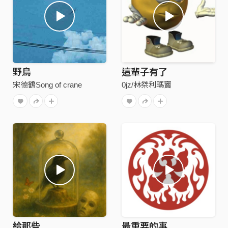
野鳥
這輩子有了
宋德鶴Song of crane
0jz/林桀利瑪竇
給那些
最重要的事