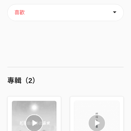
主頁
歌單
關於
喜歡
專輯（2）