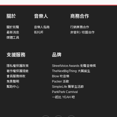
關於
音樂人
商務合作
關於街聲
音樂人指南
行銷業務合作
最新消息
街托邦
非營利 / 校園合作
媒體工具
支援服務
品牌
隱私權保護政策
StreetVoice Awards 街聲音樂獎
著作權保護措施
TheNextBigThing 大團誕生
會員服務條款
Blow 吹音樂
免責聲明
Packer 派歌
幫助中心
SimpleLife 簡單生活節
ParkPark Carnival
一起比 YEAH 吧