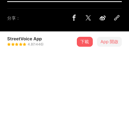
分享：
StreetVoice App
下載
App 開啟
KIRE
4.8(1446)
＋ 追蹤
@kireyung
合作音樂人
桃子A1J
介紹
Yes? No? Maybe…?