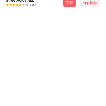
StreetVoice App
下載
App 開啟
릴어에이스(LIL A.C.E)
4.8(1446)
＋ 追蹤
@kingyen88
介紹
Like that Like that
歌詞
I need it
Baby u need me
Yes like this
baby girl 빨리
I need it
...查看更多