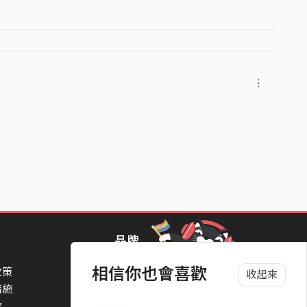
品牌
相信你也會喜歡
政策
StreetVoice Awards 街聲音樂獎
收起來
措施
TheNextBigThing 大團誕生
款
Blow 吹音樂