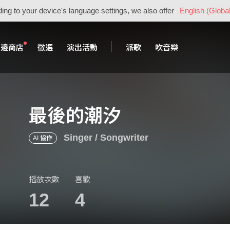
ing to your device's language settings, we also offer
English (Global
周邊商店
徵選
演出活動
派歌
吹音樂
最後的潮汐
Singer / Songwriter
AI 協作
播放次數
喜歡
12
4