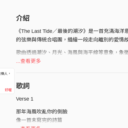
介紹
《The Last Tide／最後的潮汐》是一首充
的弦樂與傳統合唱團，描繪一段走向離別的愛情
歌曲透過潮汐、月光、海風與海平線等意象，象
與現實的交界處，看著曾經深信不疑的承諾隨著
...查看更多
中文歌詞細膩刻畫內心的傷痕與眷戀，英文歌詞
音樂人，
！
憾。隨著樂曲推進，傳統合唱團逐漸加入，彷彿
歌詞
好喔
章中化為一場關於愛與失去的告別。
Verse 1
這是一首獻給所有曾深愛過、等待過，卻終究只
那年海風吹亂你的側臉
像一首未寫完的詩篇