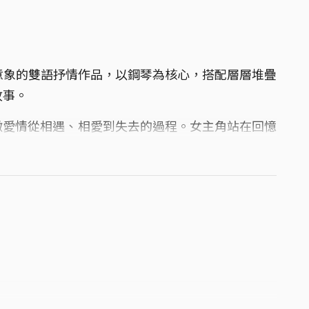
滿海洋意象的雙語抒情作品，以鋼琴為核心，搭配層層堆疊
故事。
徵愛情從相遇、相愛到失去的過程。女主角站在回憶
浪潮遠去，卻依然無法停止思念。
則像是深夜裡的獨白，訴說那些來不及說出口的遺
將主角壓抑已久的情感放大，最終在磅礴而淒美的終
能目送對方遠去的人們的歌曲。