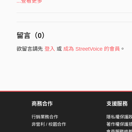
你說永遠不會走遠
...查看更多
卻把承諾留在昨天
Moonlight falls upon the sea
Your shadow slowly leaves me
留言（
0
）
Every word you used to say
欲留言請先
登入
或
成為 StreetVoice 的會員
。
Fades like waves and drifts away
Pre-Chorus
我把思念摺成紙船
放進沒有終點的港灣
可你早已越走越遠
消失在霧色人間
商務合作
支援服務
I keep calling out your name
行銷業務合作
隱私權保護
But nothing ever feels the same
非營利 / 校園合作
著作權保護
會員服務條