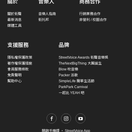
關於
音樂人
商務合作
關於街聲
音樂人指南
行銷業務合作
最新消息
街托邦
非營利 / 校園合作
媒體工具
支援服務
品牌
隱私權保護政策
StreetVoice Awards 街聲音樂獎
著作權保護措施
TheNextBigThing 大團誕生
會員服務條款
Blow 吹音樂
免責聲明
Packer 派歌
幫助中心
SimpleLife 簡單生活節
ParkPark Carnival
一起比 YEAH 吧
開啟手機版
・
StreetVoice App