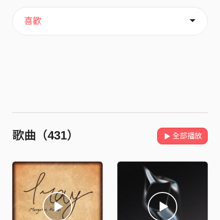
主頁
歌單
關於
喜歡
歌曲（431）
全部播放