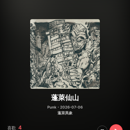
蓬萊仙山
Punk
・2026-07-06
蓬萊異象
4
喜歡