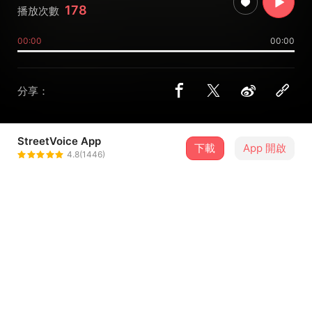
178
播放次數
00:00
00:00
分享：
StreetVoice App
下載
App 開啟
一點生
4.8(1446)
＋ 追蹤
@keyfiguretw
9 月
一點生【蓬萊異象】專輯發行台灣巡迴《台北場》
6
19:30．臺北市・Revolver