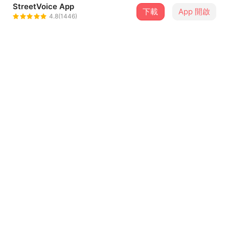
StreetVoice App
下載
App 開啟
楊凱婷 Katie Yang
4.8(1446)
＋ 追蹤
@kettyyang
介紹
如果覺得在城市很孤單，如果覺得城市很黑暗⋯⋯
抬頭吧！
你會發現，原來台北⋯⋯也有星星！
歌詞
台北也有一顆星星
作詞/作曲：楊凱婷 Katie Yang