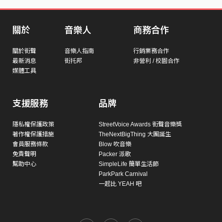
關於
音樂人
商務合作
關於街聲
音樂人指南
行銷業務合作
最新消息
街托邦
非營利 / 校園合作
媒體工具
支援服務
品牌
隱私權保護政策
StreetVoice Awards 街聲音樂獎
著作權保護措施
TheNextBigThing 大團誕生
會員服務條款
Blow 吹音樂
免責聲明
Packer 派歌
幫助中心
SimpleLife 簡單生活節
ParkPark Carnival
一起比 YEAH 吧