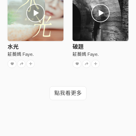
水光
破題
莊蕎嫣 Faye.
莊蕎嫣 Faye.
點我看更多