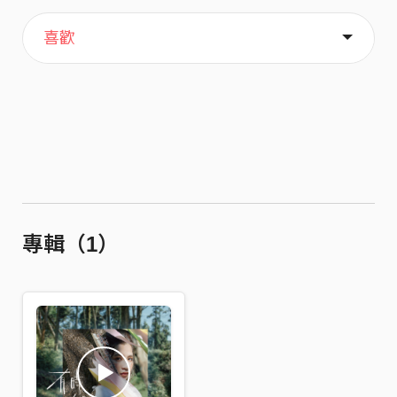
主頁
歌單
關於
喜歡
專輯（1）