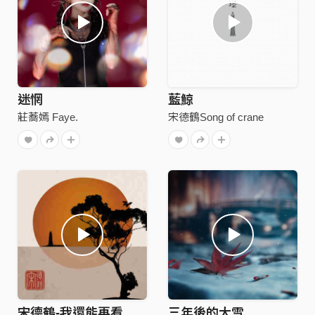
迷惘
藍鯨
莊蕎嫣 Faye.
宋德鶴Song of crane
宋德鶴-我還能再看到幾次滿月
三年後的大雪