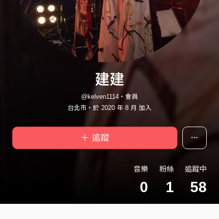
建建
@kelven1114・會員
台北市・於 2020 年 8 月 加入
＋ 追蹤
音樂
粉絲
追蹤中
0
1
58