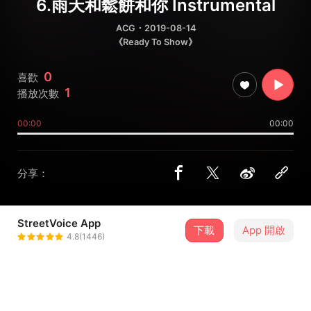
6.雨天和鬆餅和你 Instrumental
ACG
・2019-08-14
《Ready To Show》
0
喜歡
1
播放次數
00:00
00:00
分享：
StreetVoice App
下載
App 開啟
風と鈴の町音楽工作室
4.8(1446)
＋ 追蹤
@kazesuzumachi