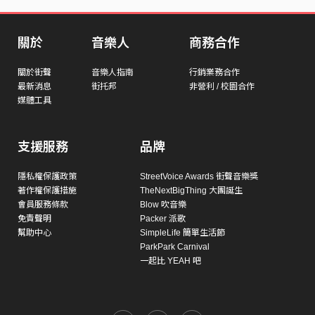
關於
音樂人
商務合作
關於街聲
音樂人指南
行銷業務合作
最新消息
街托邦
非營利 / 校園合作
媒體工具
支援服務
品牌
隱私權保護政策
StreetVoice Awards 街聲音樂獎
著作權保護措施
TheNextBigThing 大團誕生
會員服務條款
Blow 吹音樂
免責聲明
Packer 派歌
幫助中心
SimpleLife 簡單生活節
ParkPark Carnival
一起比 YEAH 吧