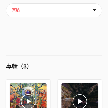
主頁
歌單
關於
喜歡
專輯（3）