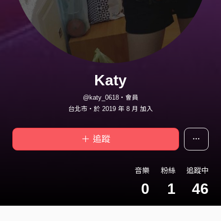
Katy
@katy_0618・會員
台北市・於 2019 年 8 月 加入
＋ 追蹤
音樂
粉絲
追蹤中
0
1
46