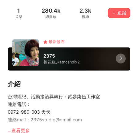
1
280.4k
2.3k
＋ 追蹤
音樂
總播放
粉絲
最新發布
2375
棉花糖_katncandix2
介紹
台灣經紀、活動接洽與執行：貳參柒伍工作室
連絡電話：
0972-980-003 天天
連絡mail：2375studio@gmail.com
...查看更多
| 關於棉花糖_katncandix2 |