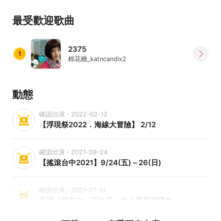
((2012))
最受歡迎歌曲
．棉花糖 | 幸運兒 | 首場TICC演唱會.
．2012 NIKE AMAZING CREW.
．新加坡 小瘋狂音樂祭 演出.
2375
1
．大港開唱 海龍王舞台 演出.
棉花糖_katncandix2
．1/1凌晨2:00『登不上太空船』演唱會.(SOLD OUT!!!)
．『哈囉，妳/你好嗎？』環島旅人計劃 新春加演場
動態
@Legacy.(為Legacy開幕以來，最短售票時間的演出((僅有
六天))，參與人數1000人!!!)
確認出演・2022-02-12
【浮現祭2022．海線大冒險】​ 2/12
((2011年))
．第2張專輯_再見王子，入圍第22屆金曲獎最佳演唱組合.
確認出演・2021-09-24
．再見王子專輯，獲選「2010 INDIEVOX 台灣最佳獨立專
【搖滾台中2021】9/24(五)－26(日)
輯」.
．獲得新加坡Freshmusic Awards 2011 最佳組合獎.
(連續第三年獲得Freshmusic Awards).
確認出演・2021-07-31
高流「打勾勾．下次見」線上畢業演唱會
．入圍第46屆金鐘獎音效獎(他們在畢業的前一天爆炸).
．12月一連發行EP2_等地球爆炸、EP3_無以名狀的快樂與