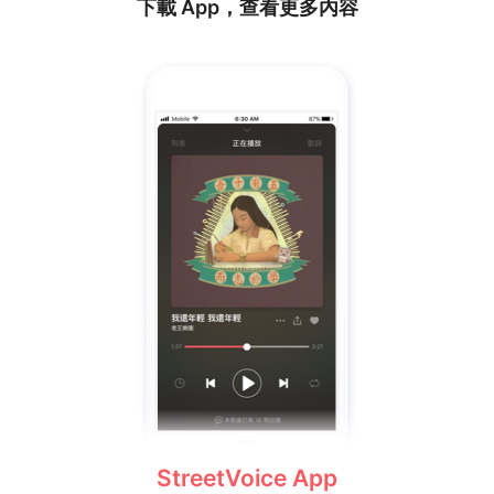
下載 App，查看更多內容
悲傷 2張EP.
．舉行『哈囉，妳/你好嗎？』環島旅人計劃 全台巡迴演出
活動.
(巡迴9場，全數SOLD OUT!!!)
．舉行『，』秋天音樂分享會 全台巡廻活動.(巡迴6場，全數
SOLD OUT!!!)
．與新加坡Freshmusic合辦「10年100大音樂分享會」
(SOLD OUT!!!)
．舉行「在B612，我們愉快談天並歌唱」Part2校園座談活
動.
．受邀至台北夢想音樂節演出.
．受邀至北京草莓音樂節演出.
．受邀至西安遺址公園音樂節演出.
．受邀至新加坡「暢玩星空下音樂節」演出.
．貳參柒伍工作室 成立.
((2010年))
．首張專輯_小飛行，入圍第21屆金曲獎最佳演唱組合.
StreetVoice App