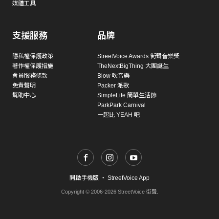
媒體工具
支援服務
品牌
隱私權保護政策
StreetVoice Awards 街聲音樂獎
著作權保護措施
TheNextBigThing 大團誕生
會員服務條款
Blow 吹音樂
免責聲明
Packer 派歌
幫助中心
SimpleLife 簡單生活節
ParkPark Carnival
一起比 YEAH 吧
開啟手機版
・
StreetVoice App
Copyright © 2006-2026 StreetVoice 街聲.