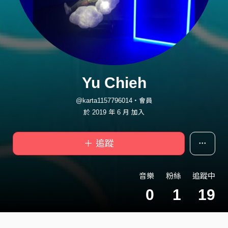
Yu Chieh
@karta1157796014・會員
於 2019 年 6 月 加入
＋ 追蹤
音樂
粉絲
追蹤中
0
1
19