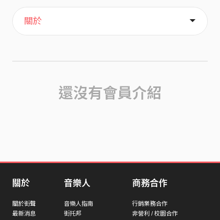
主頁
歌單
喜歡
關於
還沒有會員介紹
關於
音樂人
商務合作
關於街聲
音樂人指南
行銷業務合作
最新消息
街托邦
非營利 / 校園合作