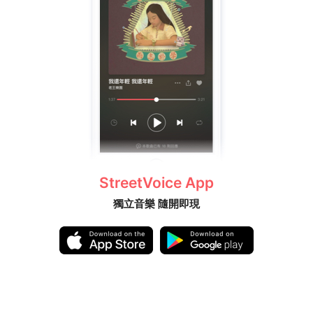
StreetVoice App
獨立音樂 隨開即現