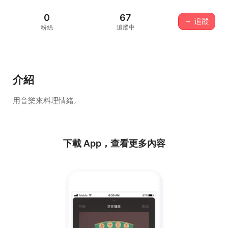
0
67
＋ 追蹤
粉絲
追蹤中
介紹
用音樂來料理情緒。
下載 App，查看更多內容