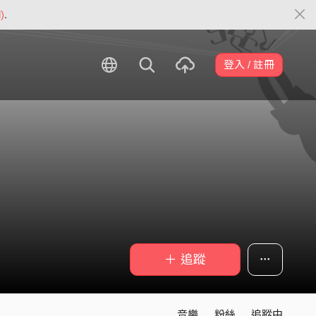
)
.
登入 / 註冊
＋ 追蹤
音樂
粉絲
追蹤中