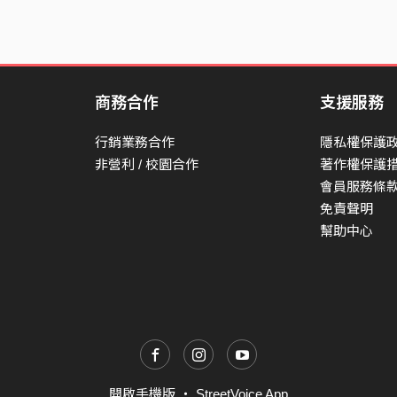
商務合作
支援服務
行銷業務合作
隱私權保護
非營利 / 校園合作
著作權保護
會員服務條
免責聲明
幫助中心
開啟手機版
・
StreetVoice App