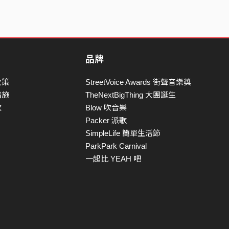
品牌
政策
StreetVoice Awards 街聲音樂獎
措施
TheNextBigThing 大團誕生
款
Blow 吹音樂
Packer 派歌
SimpleLife 簡單生活節
ParkPark Carnival
一起比 YEAH 吧