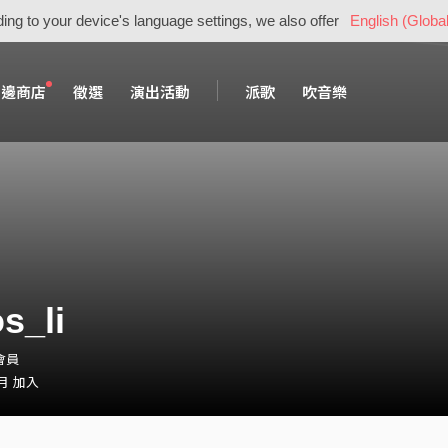
ing to your device's language settings, we also offer
English (Global
周邊商店
徵選
演出活動
派歌
吹音樂
os_li
・會員
 月 加入