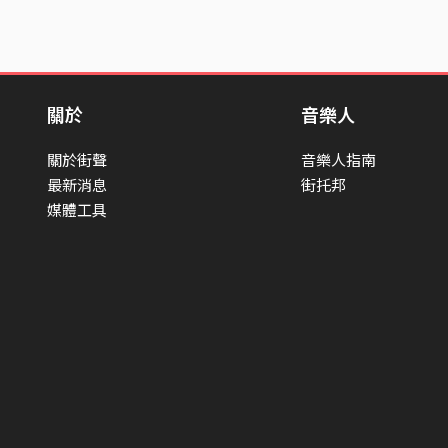
關於
音樂人
關於街聲
音樂人指南
最新消息
街托邦
媒體工具