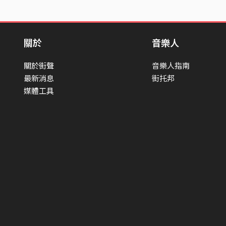
關於
音樂人
關於街聲
音樂人指南
最新消息
街托邦
媒體工具