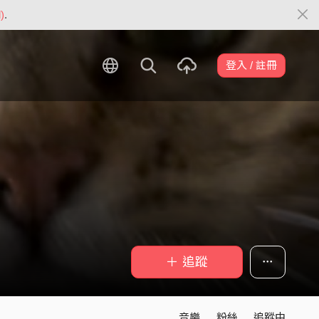
)
.
登入 / 註冊
＋ 追蹤
音樂
粉絲
追蹤中