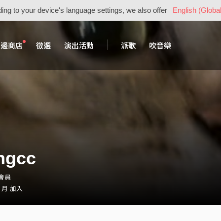
ing to your device's language settings, we also offer
English (Global
周邊商店
徵選
演出活動
派歌
吹音樂
ingcc
・會員
2 月 加入