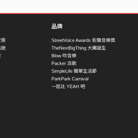
品牌
政策
StreetVoice Awards 街聲音樂獎
措施
TheNextBigThing 大團誕生
款
Blow 吹音樂
Packer 派歌
SimpleLife 簡單生活節
ParkPark Carnival
一起比 YEAH 吧