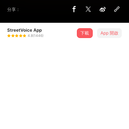
分享：
StreetVoice App
下載
App 開啟
拾貳12 kabalu
4.8(1446)
＋ 追蹤
@kabalu0121
歌詞
敬青春 詞/曲 12
終究有一天我們都變老
什麼事想起依舊會微笑
那個秋後的年少輕狂
...查看更多
就讓我寫進這首歌輕輕唱