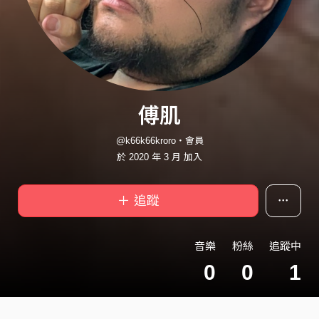
傅肌
@k66k66kroro・會員
於 2020 年 3 月 加入
＋ 追蹤
音樂
粉絲
追蹤中
0
0
1