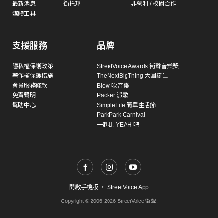
最新消息
街托邦
非營利 / 校園合作
媒體工具
支援服務
品牌
隱私權保護政策
StreetVoice Awards 街聲音樂獎
著作權保護措施
TheNextBigThing 大團誕生
會員服務條款
Blow 吹音樂
免責聲明
Packer 派歌
幫助中心
SimpleLife 簡單生活節
ParkPark Carnival
一起比 YEAH 吧
開啟手機版
・
StreetVoice App
Copyright © 2006-2026 StreetVoice 街聲.