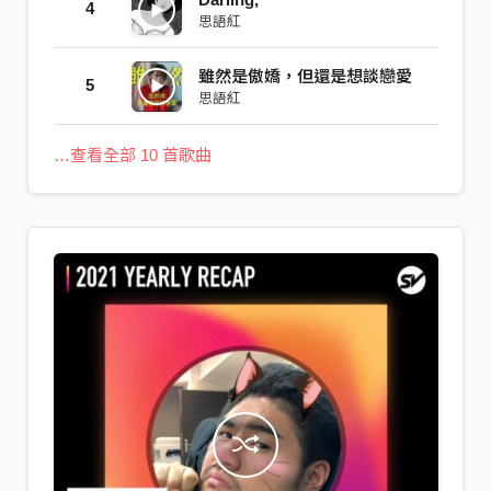
4
思語紅
雖然是傲嬌，但還是想談戀愛
5
思語紅
…查看全部 10 首歌曲