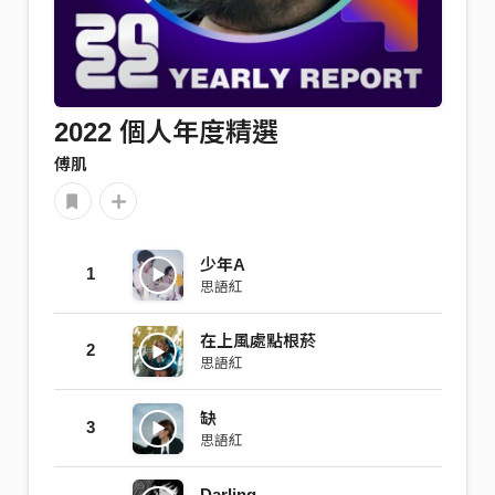
2022 個人年度精選
傅肌
少年A
1
思語紅
在上風處點根菸
2
思語紅
缺
3
思語紅
Darling,