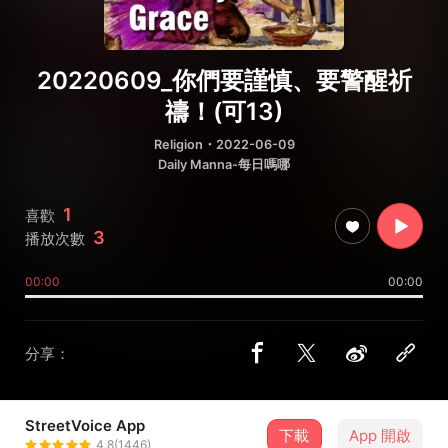
20220609_你們要謹慎、要警醒祈
禱！(可13)
Religion
・2022-06-09
Daily Manna-每日嗎哪
1
喜歡
3
播放次數
00:00
00:00
分享：
StreetVoice App
下載
App 開啟
John Wu-吳智誠
4.8(1446)